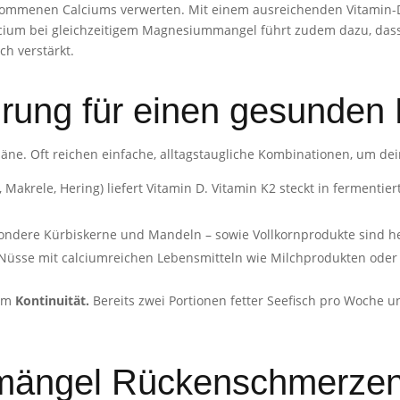
nommenen Calciums verwerten. Mit einem ausreichenden Vitamin-D-
alcium bei gleichzeitigem Magnesiummangel führt zudem dazu, das
h verstärkt.
ährung für einen gesunden
ne. Oft reichen einfache, alltagstaugliche Kombinationen, um dei
, Makrele, Hering) liefert Vitamin D. Vitamin K2 steckt in fermentie
ndere Kürbiskerne und Mandeln – sowie Vollkornprodukte sind h
sse mit calciumreichen Lebensmitteln wie Milchprodukten oder T
 um
Kontinuität.
Bereits zwei Portionen fetter Seefisch pro Woche 
mängel Rückenschmerzen