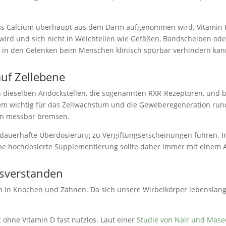
ass Calcium überhaupt aus dem Darm aufgenommen wird. Vitamin K2
ird und sich nicht in Weichteilen wie Gefäßen, Bandscheiben oder
in den Gelenken beim Menschen klinisch spürbar verhindern kann, 
uf Zellebene
n dieselben Andockstellen, die sogenannten RXR-Rezeptoren, und 
dem wichtig für das Zellwachstum und die Geweberegeneration run
ion messbar bremsen.
ne dauerhafte Überdosierung zu Vergiftungserscheinungen führen. In
ne hochdosierte Supplementierung sollte daher immer mit einem 
ssverstanden
en in Knochen und Zähnen. Da sich unsere Wirbelkörper lebenslan
 ohne Vitamin D fast nutzlos. Laut einer
Studie von Nair und Mas