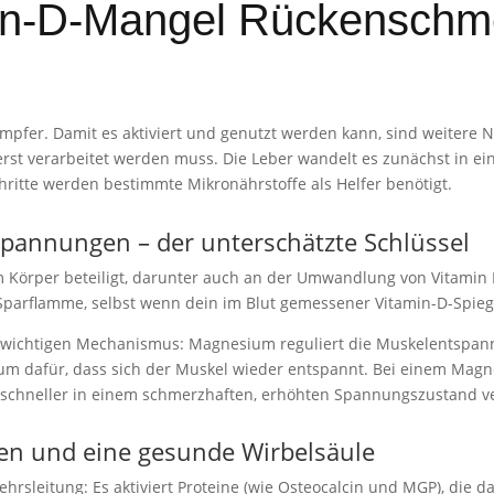
n-D-Mangel Rückenschme
ämpfer. Damit es aktiviert und genutzt werden kann, sind weitere N
r erst verarbeitet werden muss. Die Leber wandelt es zunächst in e
ritte werden bestimmte Mikronährstoffe als Helfer benötigt.
annungen – der unterschätzte Schlüssel
örper beteiligt, darunter auch an der Umwandlung von Vitamin D in
arflamme, selbst wenn dein im Blut gemessener Vitamin-D-Spiegel
n wichtigen Mechanismus: Magnesium reguliert die Muskelentspa
um dafür, dass sich der Muskel wieder entspannt. Bei einem Magn
schneller in einem schmerzhaften, erhöhten Spannungszustand v
hen und eine gesunde Wirbelsäule
hrsleitung: Es aktiviert Proteine (wie Osteocalcin und MGP), die 