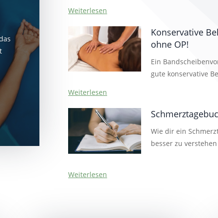
Weiterlesen
Konservative Be
 das
ohne OP!
t
Ein Bandscheibenvorf
gute konservative B
Weiterlesen
Schmerztagebuch
Wie dir ein Schmer
besser zu verstehen 
Weiterlesen