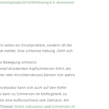
content/uploads/2016/09/Hansray-K.K.-Assessment-
t selten ein Einzelproblem, sondern oft der
ät meldet. Eine schlechte Haltung „fühlt sich
jede Bewegung schmerzt.
dumpf-drückenden Kopfschmerzen führt, die
ster oder Kirschkernkissen) können hier wahre
muskulatur kann sich auch auf den Kiefer
es kann zu Schmerzen im Kiefergelenk, zu
lls eine Aufbissschiene vom Zahnarzt. Am
en Themen
Stress reduzieren
und
Schmerzen im