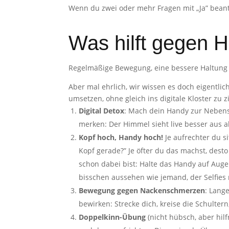
Wenn du zwei oder mehr Fragen mit „Ja” beant
Was hilft gegen
Regelmäßige Bewegung, eine bessere Haltung
Aber mal ehrlich, wir wissen es doch eigentlic
umsetzen, ohne gleich ins digitale Kloster zu 
Digital Detox
: Mach dein Handy zur Nebensa
merken: Der Himmel sieht live besser aus a
Kopf hoch, Handy hoch!
Je aufrechter du s
Kopf gerade?” Je öfter du das machst, dest
schon dabei bist: Halte das Handy auf Augen
bisschen aussehen wie jemand, der Selfies
Bewegung gegen Nackenschmerzen
: Lang
bewirken: Strecke dich, kreise die Schulte
Doppelkinn-Übung
(nicht hübsch, aber hil