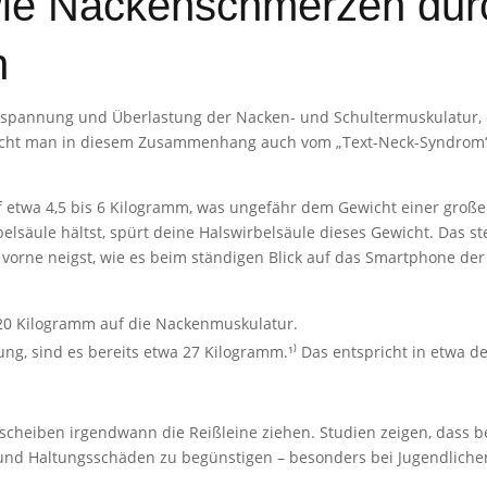
ie Nackenschmerzen durc
n
erspannung und Überlastung der Nacken- und Schultermuskulatur, 
icht man in diesem Zusammenhang auch vom „Text-Neck-Syndrom“. Un
 etwa 4,5 bis 6 Kilogramm, was ungefähr dem Gewicht einer groß
lsäule hältst, spürt deine Halswirbelsäule dieses Gewicht. Das ste
vorne neigst, wie es beim ständigen Blick auf das Smartphone der Fa
 20 Kilogramm auf die Nackenmuskulatur.
ng, sind es bereits etwa 27 Kilogramm.¹⁾ Das entspricht in etwa 
cheiben irgendwann die Reißleine ziehen. Studien zeigen, dass 
und Haltungsschäden zu begünstigen – besonders bei Jugendliche