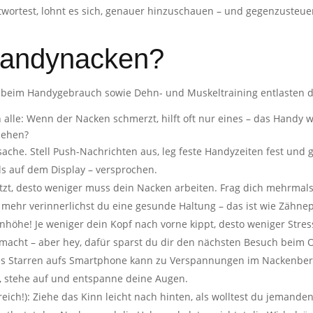
wortest, lohnt es sich, genauer hinzuschauen – und gegenzusteue
 Handynacken?
 beim Handygebrauch sowie Dehn- und Muskeltraining entlasten
h alle: Wenn der Nacken schmerzt, hilft oft nur eines – das Handy w
ziehen?
che. Stell Push-Nachrichten aus, leg feste Handyzeiten fest und
ls auf dem Display – versprochen.
itzt, desto weniger muss dein Nacken arbeiten. Frag dich mehrmals
o mehr verinnerlichst du eine gesunde Haltung – das ist wie Zähn
höhe! Je weniger dein Kopf nach vorne kippt, desto weniger Stress
 macht – aber hey, dafür sparst du dir den nächsten Besuch beim
es Starren aufs Smartphone kann zu Verspannungen im Nackenber
rn, stehe auf und entspanne deine Augen.
freich!): Ziehe das Kinn leicht nach hinten, als wolltest du jeman