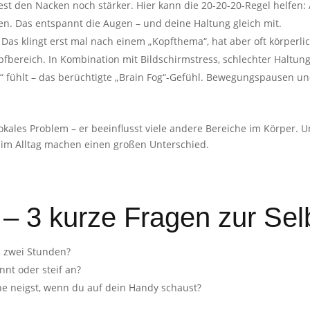
est den Nacken noch stärker. Hier kann die 20-20-20-Regel helfen:
en. Das entspannt die Augen – und deine Haltung gleich mit.
:
Das klingt erst mal nach einem „Kopfthema“, hat aber oft körperli
pfbereich. In Kombination mit Bildschirmstress, schlechter Haltu
f“ fühlt – das berüchtigte „Brain Fog“-Gefühl. Bewegungspausen 
 lokales Problem – er beeinflusst viele andere Bereiche im Körper. Um
im Alltag machen einen großen Unterschied.
 – 3 kurze Fragen zur Sel
s zwei Stunden?
nt oder steif an?
ne neigst, wenn du auf dein Handy schaust?