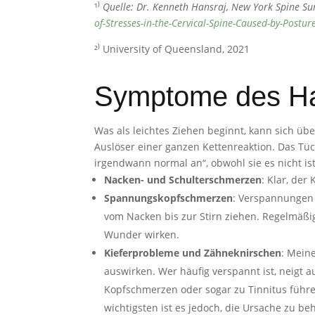
¹⁾
Quelle: Dr. Kenneth Hansraj, New York Spine Sur
of-Stresses-in-the-Cervical-Spine-Caused-by-Postur
²⁾ University of Queensland, 2021
Symptome des H
Was als leichtes Ziehen beginnt, kann sich ü
Auslöser einer ganzen Kettenreaktion. Das Tück
irgendwann normal an“, obwohl sie es nicht is
Nacken- und Schulterschmerzen
: Klar, der
Spannungskopfschmerzen
: Verspannungen 
vom Nacken bis zur Stirn ziehen. Regelmä
Wunder wirken.
Kieferprobleme und Zähneknirschen
: Mein
auswirken. Wer häufig verspannt ist, neigt 
Kopfschmerzen oder sogar zu Tinnitus führe
wichtigsten ist es jedoch, die Ursache zu 