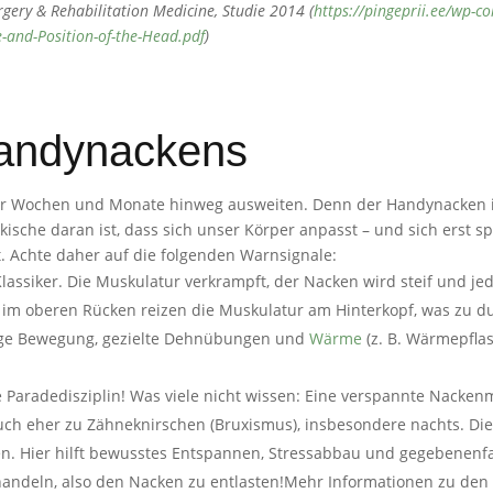
gery & Rehabilitation Medicine, Studie 2014 (
https://pingeprii.ee/wp-
e-and-Position-of-the-Head.pdf
)
andynackens
ber Wochen und Monate hinweg ausweiten. Denn der Handynacken is
ische daran ist, dass sich unser Körper anpasst – und sich erst sp
t. Achte daher auf die folgenden Warnsignale:
 Klassiker. Die Muskulatur verkrampft, der Nacken wird steif und 
im oberen Rücken reizen die Muskulatur am Hinterkopf, was zu 
ßige Bewegung, gezielte Dehnübungen und
Wärme
(z. B. Wärmepfla
e Paradedisziplin! Was viele nicht wissen: Eine verspannte Nacken
auch eher zu Zähneknirschen (Bruxismus), insbesondere nachts. Di
n. Hier hilft bewusstes Entspannen, Stressabbau und gegebenenfa
behandeln, also den Nacken zu entlasten!Mehr Informationen zu d