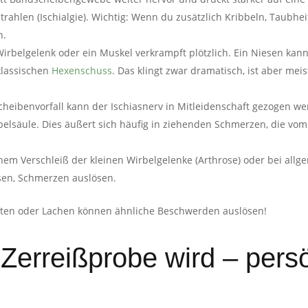
trahlen (Ischialgie). Wichtig: Wenn du zusätzlich Kribbeln, Taub
n.
Wirbelgelenk oder ein Muskel verkrampft plötzlich. Ein Niesen kan
 klassischen
Hexenschuss
. Das klingt zwar dramatisch, ist aber mei
heibenvorfall kann der Ischiasnerv in Mitleidenschaft gezogen we
belsäule. Dies äußert sich häufig in ziehenden Schmerzen, die vom
tenem Verschleiß der kleinen Wirbelgelenke (Arthrose) oder bei al
sen, Schmerzen auslösen.
sten oder Lachen können ähnliche Beschwerden auslösen!
Zerreißprobe wird – pers