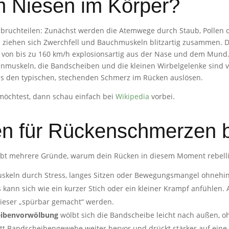
m Niesen im Körper?
ruchteilen: Zunächst werden die Atemwege durch Staub, Pollen ode
 ziehen sich Zwerchfell und Bauchmuskeln blitzartig zusammen. D
n von bis zu 160 km/h explosionsartig aus der Nase und dem Mund. 
nmuskeln, die Bandscheiben und die kleinen Wirbelgelenke sind v
as den typischen, stechenden Schmerz im Rücken auslösen.
möchtest, dann schau einfach bei
Wikipedia
vorbei.
en für Rückenschmerzen 
bt mehrere Gründe, warum dein Rücken in diesem Moment rebelli
uskeln durch Stress, langes Sitzen oder Bewegungsmangel ohnehin 
s kann sich wie ein kurzer Stich oder ein kleiner Krampf anfühle
 Nieser „spürbar gemacht“ werden.
eibenvorwölbung
wölbt sich die Bandscheibe leicht nach außen, o
itt Bandscheibengewebe weiter hervor und drückt stärker auf eine