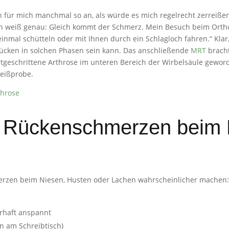
ich für mich manchmal so an, als würde es mich regelrecht zerreiß
ich weiß genau: Gleich kommt der Schmerz. Mein Besuch beim Orth
 einmal schütteln oder mit Ihnen durch ein Schlagloch fahren.“ Klar
 Rücken in solchen Phasen sein kann. Das anschließende
MRT
bracht
ortgeschrittene Arthrose im unteren Bereich der Wirbelsäule geword
rreißprobe.
throse
ür Rückenschmerzen beim
erzen beim Niesen, Husten oder Lachen wahrscheinlicher machen
erhaft anspannt
en am Schreibtisch)