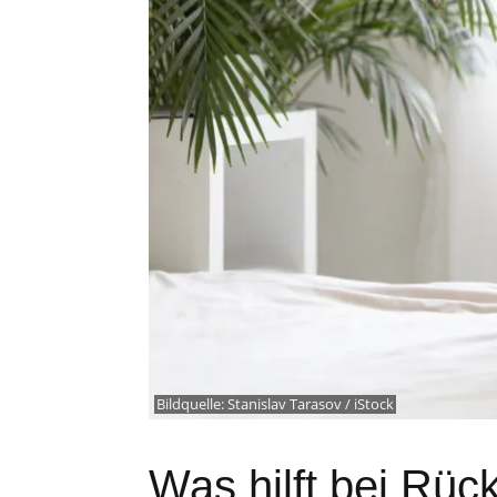
Bildquelle:
Stanislav Tarasov / iStock
Was hilft bei Rü