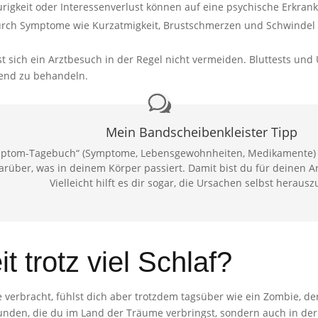
igkeit oder Interessenverlust können auf eine psychische Erkran
durch Symptome wie Kurzatmigkeit, Brustschmerzen und Schwinde
st sich ein Arztbesuch in der Regel nicht vermeiden. Bluttests un
end zu behandeln.
Mein Bandscheibenkleister Tipp
ptom-Tagebuch“ (Symptome, Lebensgewohnheiten, Medikamente) füh
arüber, was in deinem Körper passiert. Damit bist du für deinen A
Vielleicht hilft es dir sogar, die Ursachen selbst herausz
 trotz viel Schlaf?
 verbracht, fühlst dich aber trotzdem tagsüber wie ein Zombie, 
tunden, die du im Land der Träume verbringst, sondern auch in der