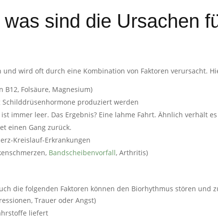
 was sind die Ursachen fü
 und wird oft durch eine Kombination von Faktoren verursacht. Hi
in B12, Folsäure, Magnesium)
ig Schilddrüsenhormone produziert werden
ank ist immer leer. Das Ergebnis? Eine lahme Fahrt. Ähnlich verhält
tet einen Gang zurück.
Herz-Kreislauf-Erkrankungen
ckenschmerzen,
Bandscheibenvorfall
, Arthritis)
 Auch die folgenden Faktoren können den Biorhythmus stören und z
ressionen, Trauer oder Angst)
stoffe liefert