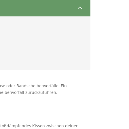
2
se oder Bandscheibenvorfälle. Ein
eibenvorfall zurückzuführen.
in stoßdämpfendes Kissen zwischen deinen