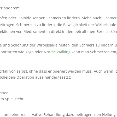
er anderem:
ofen oder Opioide können Schmerzen lindern. Siehe auch:
Schmerz
itragen, Schmerzen zu lindern, die Beweglichkeit der Wirbelsäule
njektionen von Medikamenten direkt in den betroffenen Bereich 
he und Schonung der Wirbelsäule helfen, den Schmerz zu lindern un
Sportarten wie Yoga oder
Nordic Walking
kann man Schmerzen entg
vorfall von selbst, ohne dass er operiert werden muss. Auch wen
scheiben-Operation auseinandergesetzt:
orten
em Spiel steht
se und eine konservative Behandlung dazu beitragen, den Heilung