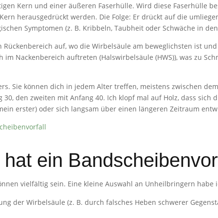
tigen Kern und einer äußeren Faserhülle. Wird diese Faserhülle be
Kern herausgedrückt werden. Die Folge: Er drückt auf die umliegen
schen Symptomen (z. B. Kribbeln, Taubheit oder Schwäche in den 
en Rückenbereich auf, wo die Wirbelsäule am beweglichsten ist und
ch im Nackenbereich auftreten (Halswirbelsäule (HWS)), was zu S
ers. Sie können dich in jedem Alter treffen, meistens zwischen de
30, den zweiten mit Anfang 40. Ich klopf mal auf Holz, dass sich di
mein erster) oder sich langsam über einen längeren Zeitraum entwi
cheibenvorfall
hat ein Bandscheibenvorf
nnen vielfältig sein. Eine kleine Auswahl an Unheilbringern habe
ng der Wirbelsäule (z. B. durch falsches Heben schwerer Gegens