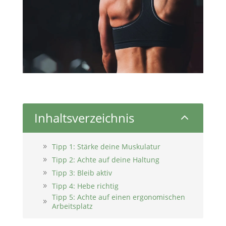
Inhaltsverzeichnis
2
Tipp 1: Stärke deine Muskulatur
Tipp 2: Achte auf deine Haltung
Tipp 3: Bleib aktiv
Tipp 4: Hebe richtig
Tipp 5: Achte auf einen ergonomischen
Arbeitsplatz