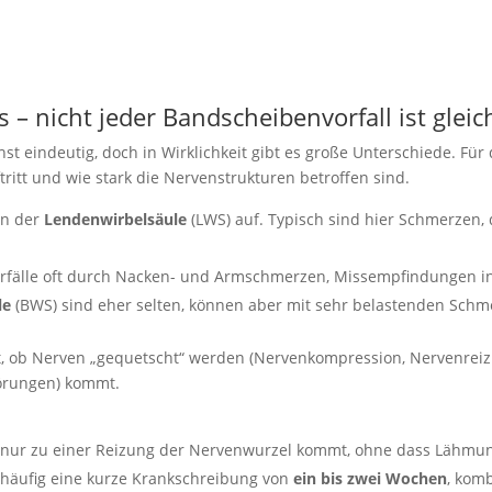
 – nicht jeder Bandscheibenvorfall ist gleic
hst eindeutig, doch in Wirklichkeit gibt es große Unterschiede. Für
tritt und wie stark die Nervenstrukturen betroffen sind.
in der
Lendenwirbelsäule
(LWS) auf. Typisch sind hier Schmerzen, 
rfälle oft durch Nacken- und Armschmerzen, Missempfindungen in
le
(BWS) sind eher selten, können aber mit sehr belastenden Sch
lt, ob Nerven „gequetscht“ werden (Nervenkompression, Nervenreiz
törungen) kommt.
s nur zu einer Reizung der Nervenwurzel kommt, ohne dass Lähmu
cht häufig eine kurze Krankschreibung von
ein bis zwei Wochen
, kom