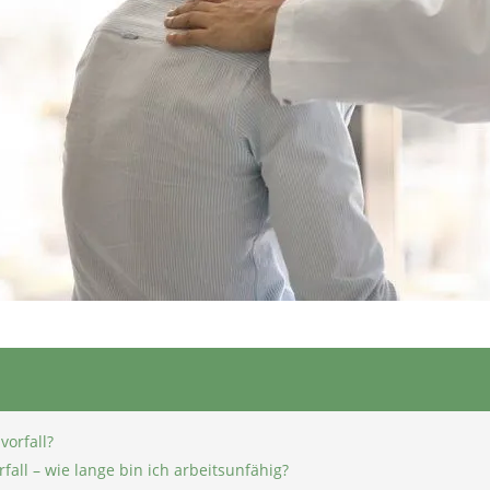
orfall?
all – wie lange bin ich arbeitsunfähig?