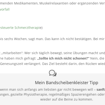
mmenden Medikamenten, Muskelrelaxantien oder ergänzenden Verf
orfall
esteuerte Schmerztherapi
e)
is sechs Wochen, sagt man. Das kann ich nicht bestätigen. Bei mi
t „mitarbeiten“: Wer sich täglich bewegt, seine Übungen macht und
ffene haben mich gefragt:
„Sollte ich mich nicht schonen?“
Nein, die
Genesungszeit verlängert. Das Ziel besteht darin, den Rücken wie
Mein Bandscheibenkleister Tipp
wenn man sich anfangs am liebsten gar nicht bewegen will –
sanft
ngen, gezielte Physiotherapie, regelmäßiges Spazierengehen ode
wieder auf die Beine zu kommen.