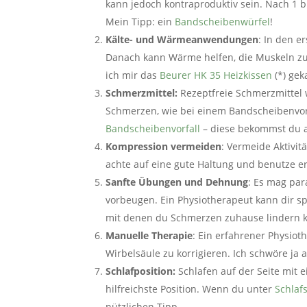
kann jedoch kontraproduktiv sein. Nach 1 b
Mein Tipp: ein
Bandscheibenwürfel
!
Kälte- und Wärmeanwendungen
: In den 
Danach kann Wärme helfen, die Muskeln zu
ich mir das
Beurer HK 35 Heizkissen
(*) gek
Schmerzmittel:
Rezeptfreie Schmerzmittel 
Schmerzen, wie bei einem Bandscheibenvorf
Bandscheibenvorfall
– diese bekommst du a
Kompression vermeiden
: Vermeide Aktivit
achte auf eine gute Haltung und benutze 
Sanfte Übungen und Dehnung
: Es mag pa
vorbeugen. Ein Physiotherapeut kann dir 
mit denen du Schmerzen zuhause lindern k
Manuelle Therapie
: Ein erfahrener Physio
Wirbelsäule zu korrigieren. Ich schwöre ja 
Schlafposition:
Schlafen auf der Seite mit 
hilfreichste Position. Wenn du unter
Schlaf
nützlichen Tipp.