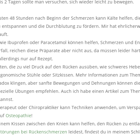
is 2 Tagen sollte man versuchen, sich wieder leicht zu bewegen.
ersten 48 Stunden nach Beginn der Schmerzen kann Kälte helfen, d
 entspannen und die Durchblutung zu fördern. Mir hat ehrlicher
auft.
wie Ibuprofen oder Paracetamol können helfen, Schmerzen und En
all, reichen diese Präparate aber nicht aus, da müssen leider här
llerdings nur auf Rezept.
äten, die zu viel Druck auf den Rücken ausüben, wie schweres Heb
ergonomische Stühle oder Sitzkissen. Mehr Informationen zum Th
radox klingen, aber sanfte Bewegungen und Dehnungen können die 
spezielle Übungen empfehlen. Auch ich habe einen Artikel zum Th
annst.
therapeut oder Chiropraktiker kann Techniken anwenden, um Versp
auf
Osteopathie
!
einem Kissen zwischen den Knien kann helfen, den Rücken zu entla
störungen bei Rückenschmerzen
leidest, findest du in meinem Schl