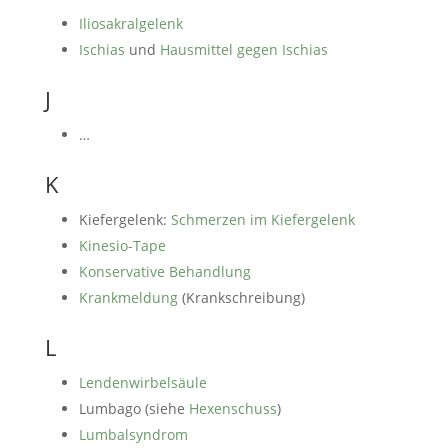
Iliosakralgelenk
Ischias
und
Hausmittel gegen Ischias
J
…
K
Kiefergelenk:
Schmerzen im Kiefergelenk
Kinesio-Tape
Konservative Behandlung
Krankmeldung
(Krankschreibung)
L
Lendenwirbelsäule
Lumbago (siehe
Hexenschuss
)
Lumbalsyndrom