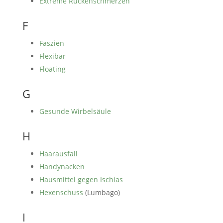
Extreme Rückenschmerzen
F
Faszien
Flexibar
Floating
G
Gesunde Wirbelsäule
H
Haarausfall
Handynacken
Hausmittel gegen Ischias
Hexenschuss
(Lumbago)
I