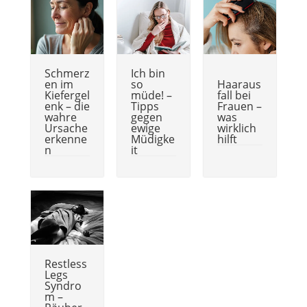
Schmerz
Ich bin
en im
so
Haaraus
Kiefergel
müde! –
fall bei
enk – die
Tipps
Frauen –
wahre
gegen
was
Ursache
ewige
wirklich
erkenne
Müdigke
hilft
n
it
Restless
Legs
Syndro
m –